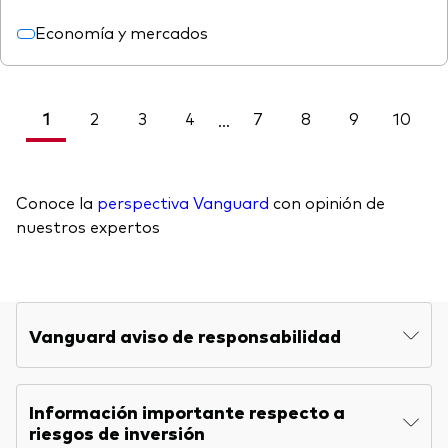
Economía y mercados
1
2
3
4
7
8
9
10
<
...
Conoce la
perspectiva Vanguard
con opinión de
nuestros expertos
Vanguard aviso de responsabilidad
Información importante respecto a
riesgos de inversión