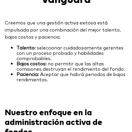
Explora
Economía y Mercado
Back to main menu
Plus
Material de Soporte
Sobre nuestros productos
Fundamentos de ETF
Opinión de experto
Creemos que una gestión activa exitosa está
ETFs indexados
Acerca de Vanguard
impulsada por una combinación del mejor talento,
Perspectivas de Vanguard
Back to main menu
bajos costos y paciencia.
Construcción de portafolios
Inversiones ESG
Talento:
seleccionar cuidadosamente gerentes
Información General
con un proceso probado y habilidades
comprobables.
Contenido Exclusivo
Bajos costos:
no permitir que las altas
comisiones destruyan el rendimiento del fondo.
Paciencia:
Aceptar que habrá periodos de bajos
rendimientos.
Gestión de la Practica
Advisor’s Alpha®
Nuestro enfoque en la
Herramientas
administración activa de
Portafolios Modelo Estratégicos
fondos