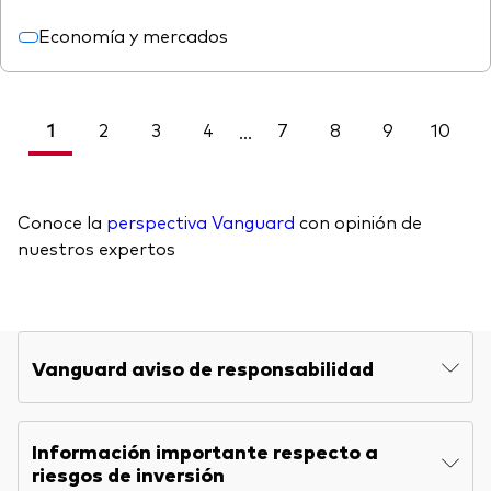
Economía y mercados
1
2
3
4
7
8
9
10
<
...
Conoce la
perspectiva Vanguard
con opinión de
nuestros expertos
Vanguard aviso de responsabilidad
Información importante respecto a
riesgos de inversión