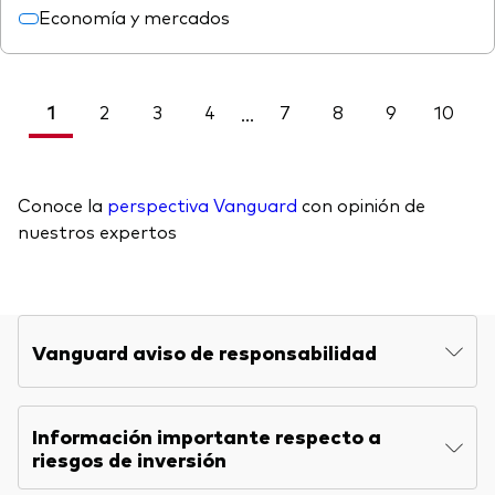
Economía y mercados
1
2
3
4
7
8
9
10
<
...
Conoce la
perspectiva Vanguard
con opinión de
nuestros expertos
Vanguard aviso de responsabilidad
Información importante respecto a
riesgos de inversión