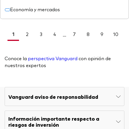
Economía y mercados
1
2
3
4
7
8
9
10
<
...
Conoce la
perspectiva Vanguard
con opinión de
nuestros expertos
Vanguard aviso de responsabilidad
Información importante respecto a
riesgos de inversión