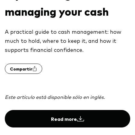
Explora
managing your cash
Economía y Mercado
Back to main menu
Plus
Material de Soporte
Sobre nuestros productos
Fundamentos de ETF
Opinión de experto
ETFs indexados
Acerca de Vanguard
Perspectivas de Vanguard
A practical guide to cash management: how
Back to main menu
Construcción de portafolios
Inversiones ESG
much to hold, where to keep it, and how it
supports financial confidence.
Información General
Contenido Exclusivo
Compartir
Gestión de la Practica
Advisor’s Alpha®
Este artículo está disponible sólo en inglés.
Herramientas
Read more
Portafolios Modelo Estratégicos