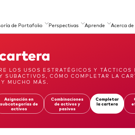
oría de Portafolio
Perspectivas
Aprende
Acerca de
ursos
sultoría de
tión de la Practica
Sobre nuestros
Material de Soporte
Herramientas
cartera
tafolios
productos
ces de productos
sor’s Alpha®
Portafolios Modelo
ETFs indexados
Estratégicos
E LOS USOS ESTRATÉGICOS Y TÁCTICOS 
 Y SUBACTIVOS, CÓMO COMPLETAR LA CAR
Inversiones ESG
 Y MUCHO MÁS.
Asignación en
Combinaciones
Completar
subcategorías de
de activos y
la cartera
e
activos
pasivos