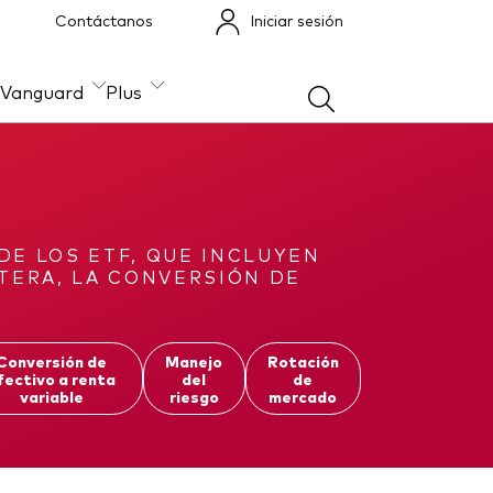
Contáctanos
Iniciar sesión
 Vanguard
Plus
Construcción de
Otros productos
portafolios
Fondos Mutuos UCITS
DE LOS ETF, QUE INCLUYEN
TERA, LA CONVERSIÓN DE
Conversión de
Manejo
Rotación
fectivo a renta
del
de
variable
riesgo
mercado