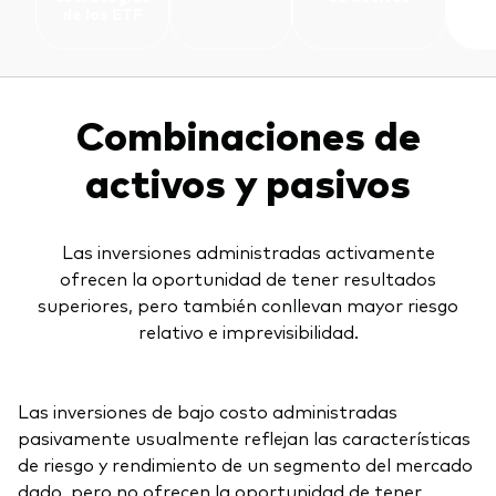
de los ETF
Explora
Economía y Mercado
Back to main menu
Plus
Material de Soporte
Sobre nuestros productos
Fundamentos de ETF
Opinión de experto
ETFs indexados
Acerca de Vanguard
Perspectivas de Vanguard
Back to main menu
Combinaciones de
Construcción de portafolios
Inversiones ESG
activos y pasivos
Información General
Contenido Exclusivo
Las inversiones administradas activamente
ofrecen la oportunidad de tener resultados
Gestión de la Practica
superiores, pero también conllevan mayor riesgo
relativo e imprevisibilidad.
Advisor’s Alpha®
Las inversiones de bajo costo administradas
Herramientas
pasivamente usualmente reflejan las características
de riesgo y rendimiento de un segmento del mercado
Portafolios Modelo Estratégicos
dado, pero no ofrecen la oportunidad de tener